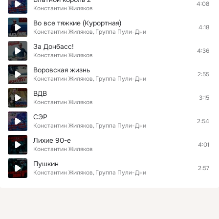
4:08
Константин Жиляков
Во все тяжкие (Курортная)
4:18
Константин Жиляков
Группа Пули-Дни
За Донбасс!
4:36
Константин Жиляков
Воровская жизнь
2:55
Константин Жиляков
Группа Пули-Дни
ВДВ
3:15
Константин Жиляков
СЭР
2:54
Константин Жиляков
Группа Пули-Дни
Лихие 90-е
4:01
Константин Жиляков
Пушкин
2:57
Константин Жиляков
Группа Пули-Дни