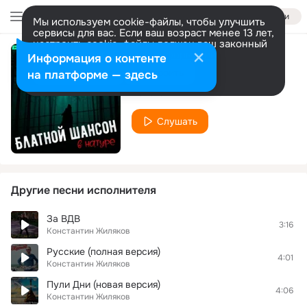
Войти
Мы используем cookie-файлы, чтобы улучшить
сервисы для вас. Если ваш возраст менее 13 лет,
настроить cookie-файлы должен ваш законный
представитель.
Больше информации
Информация о контенте
Бродяга
Разрешить все
Настроить
на платформе — здесь
Константин Жиляков
Слушать
Другие песни исполнителя
За ВДВ
3:16
Константин Жиляков
Русские (полная версия)
4:01
Константин Жиляков
Пули Дни (новая версия)
4:06
Константин Жиляков