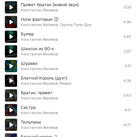
Привет братан (живой звук)
3:39
Константин Жиляков
Ночи фартовые
4:36
Константин Жиляков
Группа Пули-Дни
Бумер
3:43
Константин Жиляков
Шансон из 90-х
2:57
Константин Жиляков
Шурави
3:17
Константин Жиляков
Блатной Король (дуэт)
4:38
Константин Жиляков
Мафик
Братан, привет
3:43
Константин Жиляков
Сестра
4:17
Константин Жиляков
Тюльпаны
4:27
Константин Жиляков
Блатной король 2