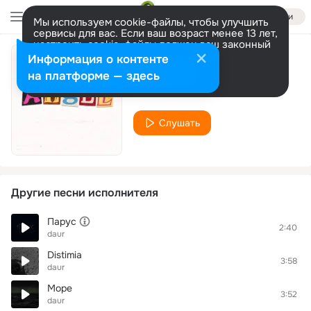
Войти
Мы используем cookie-файлы, чтобы улучшить
сервисы для вас. Если ваш возраст менее 13 лет,
настроить cookie-файлы должен ваш законный
представитель.
Больше информации
Информация о контенте
Angel
Разрешить все
Настроить
на платформе — здесь
daur
Слушать
Другие песни исполнителя
Парус
2:40
daur
Distimia
3:58
daur
Море
3:52
daur