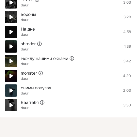
3:03
daur
вороны
3:28
daur
На дне
4:58
daur
shreder
1:39
daur
между нашими окнами
3:42
daur
monster
4:20
daur
сними попугая
2:03
daur
Без тебя
3:30
daur