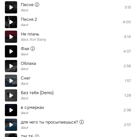
Песня
3:15
daur
Песня 2
4:00
daur
Не плачь
4:14
daur
Кот Балу
Фая
4:07
daur
Облака
2:56
daur
Снег
1:57
daur
Без тебя (Demo)
1:28
daur
в сумерках
2:38
daur
для чего ты просыпаешься?
2:57
daur
ТМ ТБ