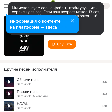
Войти
Мы используем cookie-файлы, чтобы улучшить
сервисы для вас. Если ваш возраст менее 13 лет,
настроить cookie-файлы должен ваш законный
представитель.
Больше информации
Информация о контенте
Зая 2
Разрешить все
Настроить
на платформе — здесь
Sam Wick
Слушать
Другие песни исполнителя
Обними меня
3:05
Sam Wick
Позови меня
2:50
Sam Wick
Эсчевский
HAVAL
1:58
Sam Wick