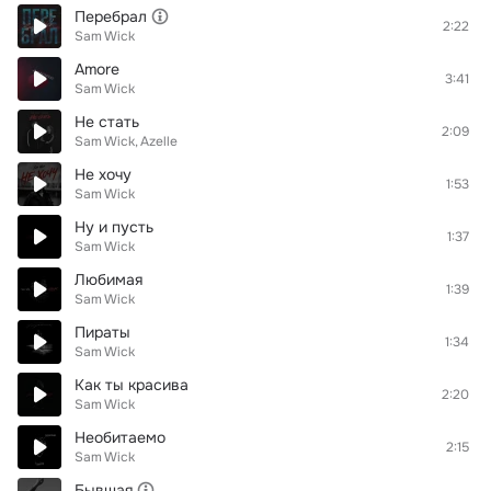
Перебрал
2:22
Sam Wick
Amore
3:41
Sam Wick
Не стать
2:09
Sam Wick
Azelle
Не хочу
1:53
Sam Wick
Ну и пусть
1:37
Sam Wick
Любимая
1:39
Sam Wick
Пираты
1:34
Sam Wick
Как ты красива
2:20
Sam Wick
Необитаемо
2:15
Sam Wick
Бывшая