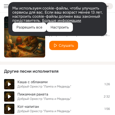
Войти
Мы используем cookie-файлы, чтобы улучшить
сервисы для вас. Если ваш возраст менее 13 лет,
настроить cookie-файлы должен ваш законный
представитель.
Больше информации
Кнопка солнца
Разрешить все
Настроить
Добрый Оркестр "Лампа и Медведь"
Слушать
Другие песни исполнителя
Каша с облаками
1:26
Добрый Оркестр "Лампа и Медведь"
Пижамная ракета
2:32
Добрый Оркестр "Лампа и Медведь"
Кот-капитан
1:56
Добрый Оркестр "Лампа и Медведь"