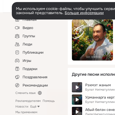
Мы используем cookie-файлы, чтобы улучшить сервис
законный представитель.
Больше информации
Левая
Главная
колонка
Видео
Группы
Люди
Публикации
Игры
Подарки
Другие песни исполн
Поздравления
Рэхмэт жаным
Рекомендации
Булат Нигматуллин
Сменить язык
Урманнарга керг
Рекламодателям
Помощь
Булат Нигматуллин
Новости
Ещё
Абый белэн сене
Мы применяем
Диля Нигматуллина