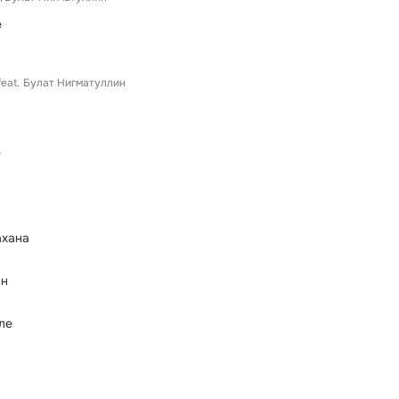
е
feat.
Булат Нигматуллин
е
хана
эн
ле