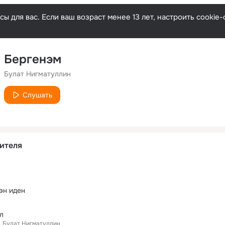
ы для вас. Если ваш возраст менее 13 лет, настроить cooki
Бергенэм
Булат Нигматуллин
Слушать
ителя
эн иден
л
Булат Нигматуллин