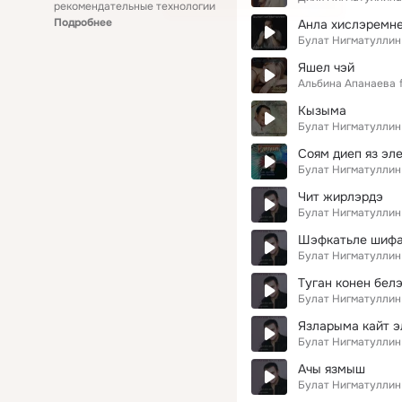
рекомендательные технологии
Подробнее
Анла хислэремн
Булат Нигматуллин
Яшел чэй
Альбина Апанаева
Кызыма
Булат Нигматуллин
Соям диеп яз эл
Булат Нигматуллин
Чит жирлэрдэ
Булат Нигматуллин
Шэфкатьле шифа
Булат Нигматуллин
Туган конен бел
Булат Нигматуллин
Язларыма кайт э
Булат Нигматуллин
Ачы язмыш
Булат Нигматуллин