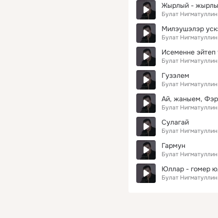
Жырлый - жырлый
Булат Нигматуллин
Милэушэлэр уск
Булат Нигматуллин
Исеменне эйтеп
Булат Нигматуллин
Гузэлем
Булат Нигматуллин
Ай, жаныем, Фэ
Булат Нигматуллин
Сулагай
Булат Нигматуллин
Гармун
Булат Нигматуллин
Юллар - гомер 
Булат Нигматуллин