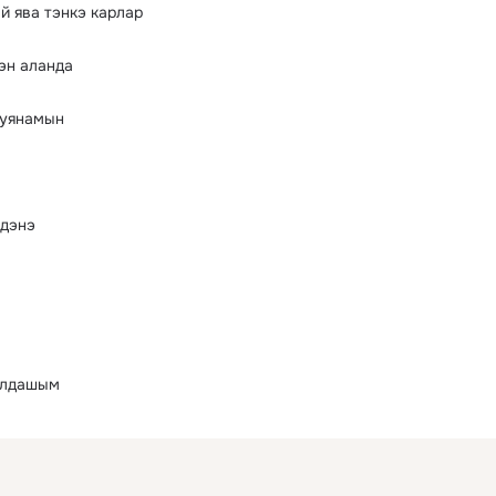
 ява тэнкэ карлар
эн аланда
 уянамын
рдэнэ
юлдашым