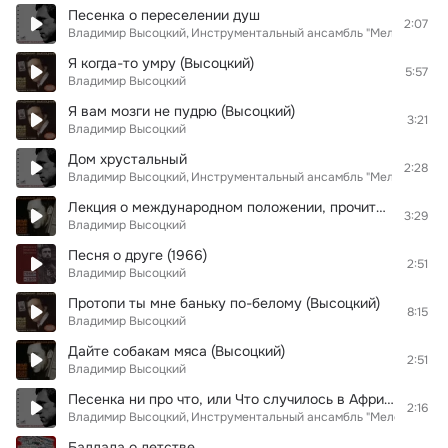
Песенка о переселении душ
2:07
Владимир Высоцкий
Инструментальный ансамбль "Мелодия"
Я когда-то умру (Высоцкий)
5:57
Владимир Высоцкий
Я вам мозги не пудрю (Высоцкий)
3:21
Владимир Высоцкий
Дом хрустальный
2:28
Владимир Высоцкий
Инструментальный ансамбль "Мелодия"
Лекция о международном положении, прочитанная сокамерникам человеком, осужденным на 15 суток за мелкое хулиганство
3:29
Владимир Высоцкий
Песня о друге (1966)
2:51
Владимир Высоцкий
Протопи ты мне баньку по-белому (Высоцкий)
8:15
Владимир Высоцкий
Дайте собакам мяса (Высоцкий)
2:51
Владимир Высоцкий
Песенка ни про что, или Что случилось в Африке
2:16
Владимир Высоцкий
Инструментальный ансамбль "Мелодия"
Баллада о детстве