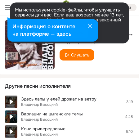
Войти
Мы используем cookie-файлы, чтобы улучшить
сервисы для вас. Если ваш возраст менее 13 лет,
настроить cookie-файлы должен ваш законный
представитель.
Больше информации
Информация о контенте
Сыт я по горло, до подбородка...
Разрешить все
Настроить
на платформе — здесь
Владимир Высоцкий
Слушать
Другие песни исполнителя
Здесь лапы у елей дрожат на ветру
3:19
Владимир Высоцкий
Вариации на цыганские темы
4:28
Владимир Высоцкий
Кони привередливые
5:10
Владимир Высоцкий