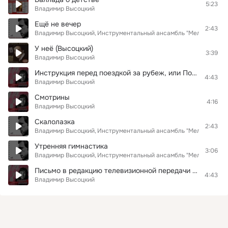
5:23
Владимир Высоцкий
Ещё не вечер
2:43
Владимир Высоцкий
Инструментальный ансамбль "Мелодия"
У неё (Высоцкий)
3:39
Владимир Высоцкий
Инструкция перед поездкой за рубеж, или Полчаса в месткоме
4:43
Владимир Высоцкий
Смотрины
4:16
Владимир Высоцкий
Скалолазка
2:43
Владимир Высоцкий
Инструментальный ансамбль "Мелодия"
Утренняя гимнастика
3:06
Владимир Высоцкий
Инструментальный ансамбль "Мелодия"
Письмо в редакцию телевизионной передачи "Очевидное-невероятное" из сумасшедшего дома - с Канатчиковой дачи
4:43
Владимир Высоцкий