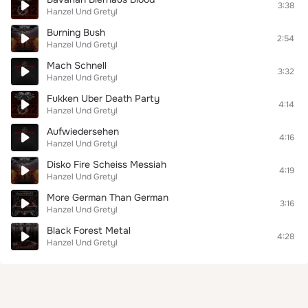
3:38
Hanzel Und Gretyl
Burning Bush
2:54
Hanzel Und Gretyl
Mach Schnell
3:32
Hanzel Und Gretyl
Fukken Uber Death Party
4:14
Hanzel Und Gretyl
Aufwiedersehen
4:16
Hanzel Und Gretyl
Disko Fire Scheiss Messiah
4:19
Hanzel Und Gretyl
More German Than German
3:16
Hanzel Und Gretyl
Black Forest Metal
4:28
Hanzel Und Gretyl