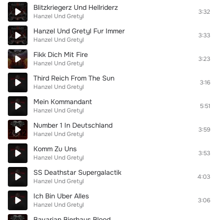
Blitzkriegerz Und Hellriderz
3:32
Hanzel Und Gretyl
Hanzel Und Gretyl Fur Immer
3:33
Hanzel Und Gretyl
Fikk Dich Mit Fire
3:23
Hanzel Und Gretyl
Third Reich From The Sun
3:16
Hanzel Und Gretyl
Mein Kommandant
5:51
Hanzel Und Gretyl
Number 1 In Deutschland
3:59
Hanzel Und Gretyl
Komm Zu Uns
3:53
Hanzel Und Gretyl
SS Deathstar Supergalactik
4:03
Hanzel Und Gretyl
Ich Bin Uber Alles
3:06
Hanzel Und Gretyl
Bavarian Bierhaus Blood