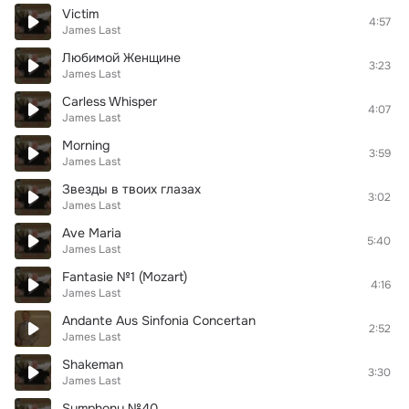
Victim
4:57
James Last
Любимой Женщине
3:23
James Last
Carless Whisper
4:07
James Last
Morning
3:59
James Last
Звезды в твоих глазах
3:02
James Last
Ave Maria
5:40
James Last
Fantasie №1 (Mozart)
4:16
James Last
Andante Aus Sinfonia Concertan
2:52
James Last
Shakeman
3:30
James Last
Symphony №40