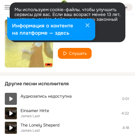
Войти
Мы используем cookie-файлы, чтобы улучшить
сервисы для вас. Если ваш возраст менее 13 лет,
настроить cookie-файлы должен ваш законный
представитель.
Больше информации
Информация о контенте
The Rose Of Tralee
Разрешить все
Настроить
на платформе — здесь
James Last
Слушать
Другие песни исполнителя
Аудиозапись недоступна
0:01
Einsamer Hirte
4:22
James Last
The Lonely Sheperd
4:18
James Last