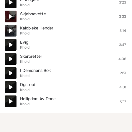
3:23
Khold
Skjebnevette
3:33
Khold
Kaldbleke Hender
3:14
Khold
Evig
3:47
Khold
Skarpretter
4:08
Khold
I Demonens Bok
2:51
Khold
Dystopi
4:01
Khold
Helligdom Av Dode
6:17
Khold