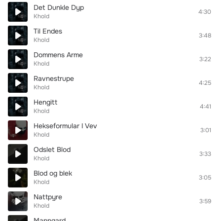
Det Dunkle Dyp
4:30
Khold
Til Endes
3:48
Khold
Dommens Arme
3:22
Khold
Ravnestrupe
4:25
Khold
Hengitt
4:41
Khold
Hekseformular I Vev
3:01
Khold
Odslet Blod
3:33
Khold
Blod og blek
3:05
Khold
Nattpyre
3:59
Khold
Manngard