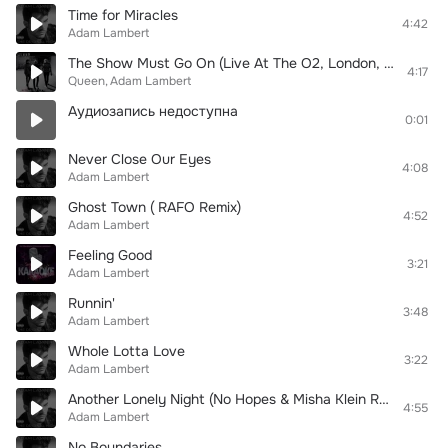
Time for Miracles
4:42
Adam Lambert
The Show Must Go On (Live At The O2, London, UK, 04/07/2018)
4:17
Queen
Adam Lambert
Аудиозапись недоступна
0:01
Never Close Our Eyes
4:08
Adam Lambert
Ghost Town ( RAFO Remix)
4:52
Adam Lambert
Feeling Good
3:21
Adam Lambert
Runnin'
3:48
Adam Lambert
Whole Lotta Love
3:22
Adam Lambert
Another Lonely Night (No Hopes & Misha Klein Radio Mix)
4:55
Adam Lambert
No Boundaries