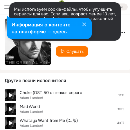
Войти
Мы используем cookie-файлы, чтобы улучшить
сервисы для вас. Если ваш возраст менее 13 лет,
настроить cookie-файлы должен ваш законный
представитель.
Больше информации
Информация о контенте
Better Than I Know Myself
Разрешить все
Настроить
на платформе — здесь
Adam Lambert
Слушать
Другие песни исполнителя
Choke (OST 50 оттенков серого
3:31
Adam Lambert
Mad World
3:03
Adam Lambert
Whataya Want from Me (DJ版)
4:07
Adam Lambert