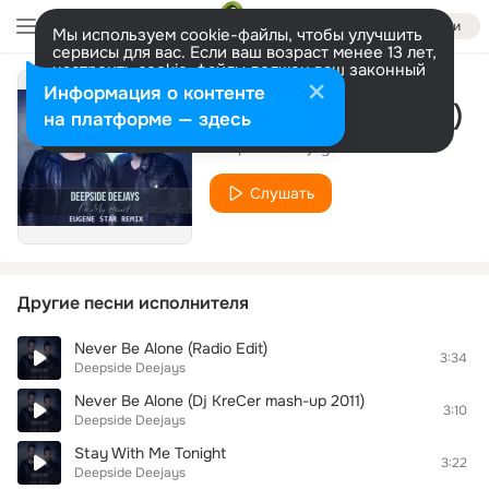
Войти
Мы используем cookie-файлы, чтобы улучшить
сервисы для вас. Если ваш возраст менее 13 лет,
настроить cookie-файлы должен ваш законный
представитель.
Больше информации
Информация о контенте
Zummer (Radio Edit)
Разрешить все
Настроить
на платформе — здесь
Deepside Deejays
Слушать
Другие песни исполнителя
Never Be Alone (Radio Edit)
3:34
Deepside Deejays
Never Be Alone (Dj KreCer mash-up 2011)
3:10
Deepside Deejays
Stay With Me Tonight
3:22
Deepside Deejays