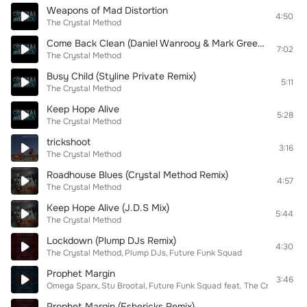
Weapons of Mad Distortion
4:50
The Crystal Method
Come Back Clean (Daniel Wanrooy & Mark Green Remix)
7:02
The Crystal Method
Busy Child (Styline Private Remix)
5:11
The Crystal Method
Keep Hope Alive
5:28
The Crystal Method
trickshoot
3:16
The Crystal Method
Roadhouse Blues (Crystal Method Remix)
4:57
The Crystal Method
Keep Hope Alive (J.D.S Mix)
5:44
The Crystal Method
Lockdown (Plump DJs Remix)
4:30
The Crystal Method
Plump DJs
Future Funk Squad
Prophet Margin
3:46
Omega Sparx
Stu Brootal
Future Funk Squad
feat.
The Crystal Met
Prophet Margin (Eshericks Remix)