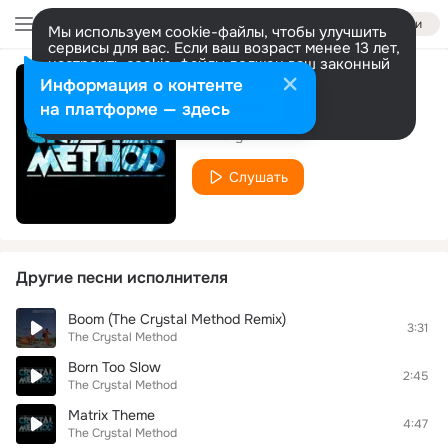
Войти
Мы используем cookie-файлы, чтобы улучшить
сервисы для вас. Если ваш возраст менее 13 лет,
настроить cookie-файлы должен ваш законный
представитель.
Больше информации
Информация о контенте
London
Разрешить все
Настроить
на платформе — здесь
The Crystal Method
Слушать
Другие песни исполнителя
Boom (The Crystal Method Remix)
3:31
The Crystal Method
Born Too Slow
2:45
The Crystal Method
Matrix Theme
4:47
The Crystal Method