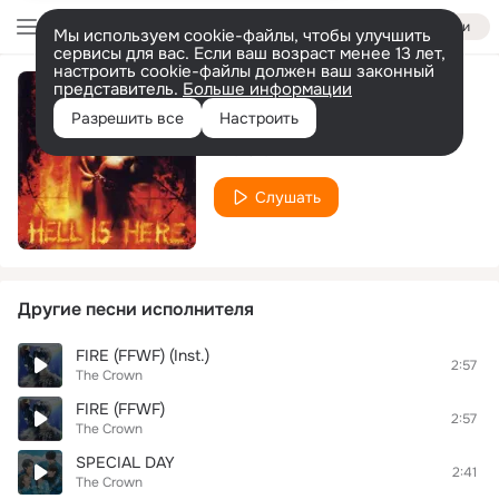
Войти
Мы используем cookie-файлы, чтобы улучшить
сервисы для вас. Если ваш возраст менее 13 лет,
настроить cookie-файлы должен ваш законный
представитель.
Больше информации
At The End
Разрешить все
Настроить
The Crown
Слушать
Другие песни исполнителя
FIRE (FFWF) (Inst.)
2:57
The Crown
FIRE (FFWF)
2:57
The Crown
SPECIAL DAY
2:41
The Crown