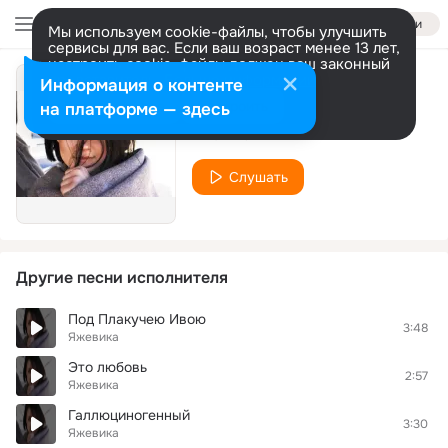
Войти
Мы используем cookie-файлы, чтобы улучшить
сервисы для вас. Если ваш возраст менее 13 лет,
настроить cookie-файлы должен ваш законный
представитель.
Больше информации
Информация о контенте
Маленькое чудо
Разрешить все
Настроить
на платформе — здесь
Яжевика
Слушать
Другие песни исполнителя
Под Плакучею Ивою
3:48
Яжевика
Это любовь
2:57
Яжевика
Галлюциногенный
3:30
Яжевика