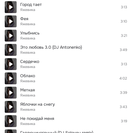
Город тает
3:13
Яжевика
Фея
3:10
Яжевика
Улыбнись
3:21
Яжевика
Это любовь 3.0 (DJ Antonenko)
3:49
Яжевика
Сердечко
3:13
Яжевика
Облако
4:02
Яжевика
Меткая
3:39
Яжевика
Яблочки на снегу
3:43
Яжевика
Не покидай меня
3:19
Яжевика
Галлюциногенный (DJ Solovey remix)