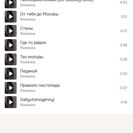
4:53
Яжевика
От тебя до Москвы
3:51
Яжевика
Стены
4:01
Яжевика
Где то рядом
3:58
Яжевика
Так молоды
3:36
Яжевика
Ледяной
3:35
Яжевика
Правило листопада
3:47
Яжевика
Gallyutsinogennyi
4:16
Яжевика