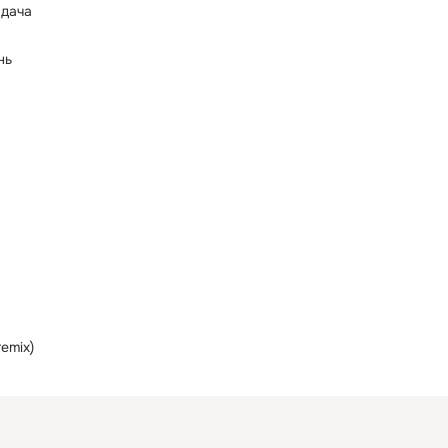
 дача
нь
emix)