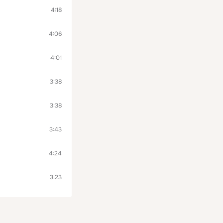
4:18
4:06
4:01
3:38
3:38
3:43
4:24
3:23