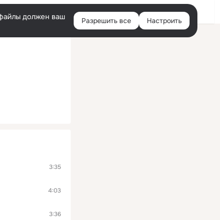
Войти
e-файлы должен ваш
Разрешить все
Настроить
Правая
колонка
3:35
4:03
3:36