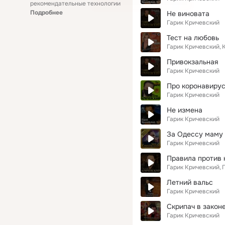
рекомендательные технологии
Подробнее
Не виновата
Гарик Кричевский
Тест на любовь
Гарик Кричевский
Привокзальная
Гарик Кричевский
Про коронавиру
Гарик Кричевский
Не измена
Гарик Кричевский
За Одессу маму
Гарик Кричевский
Правила против 
Гарик Кричевский
Летний вальс
Гарик Кричевский
Скрипач в закон
Гарик Кричевский