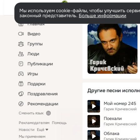
Мы используем cookie-файлы, чтобы улучшить сервис
законный представитель.
Больше информации
Левая
Главная
колонка
Видео
Группы
Люди
Публикации
Игры
Подарки
Другие песни исполн
Поздравления
Мой номер 245
Рекомендации
Гарик Кричевский
Сменить язык
Поехали
Рекламодателям
Помощь
Гарик Кричевский
Новости
Ещё
Облака
Мы применяем
Гарик Кричевский