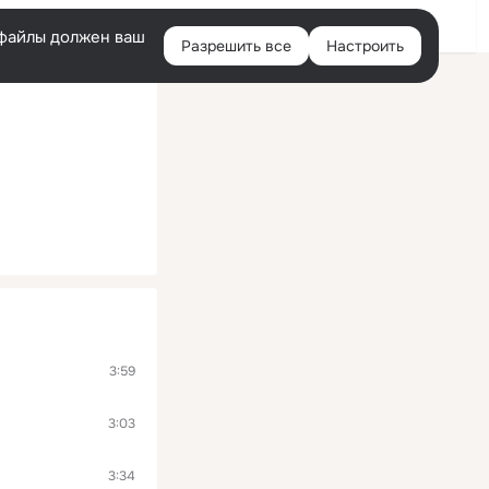
Войти
e-файлы должен ваш
Разрешить все
Настроить
Правая
колонка
3:59
3:03
3:34