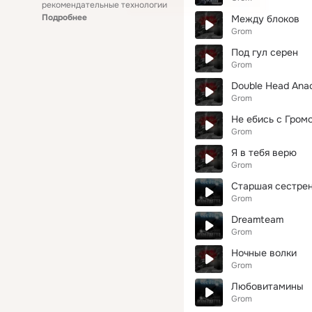
рекомендательные технологии
Подробнее
Между блоков
Grom
Под гул серен
Grom
Double Head Ana
Grom
Не ебись с Гром
Grom
Я в тебя верю
Grom
Старшая сестре
Grom
Dreamteam
Grom
Ночные волки
Grom
Любовитамины
Grom