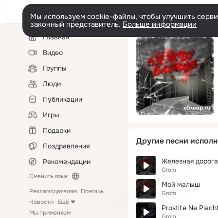
Мы используем cookie-файлы, чтобы улучшить сервис
законный представитель.
Больше информации
Левая
Главная
колонка
Видео
Группы
Люди
Публикации
Игры
Подарки
Другие песни исполн
Поздравления
Железная дорога
Рекомендации
Grom
Сменить язык
Мой малыш
Рекламодателям
Помощь
Grom
Новости
Ещё
Prostite Ne Plach
Мы применяем
Grom