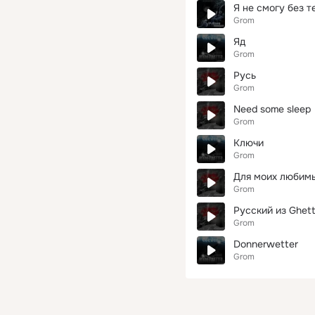
Я не смогу без т
Grom
Яд
Grom
Русь
Grom
Need some sleep
Grom
Ключи
Grom
Для моих любим
Grom
Русский из Ghet
Grom
Donnerwetter
Grom