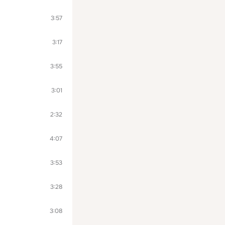
3:57
3:17
3:55
3:01
2:32
4:07
3:53
3:28
3:08