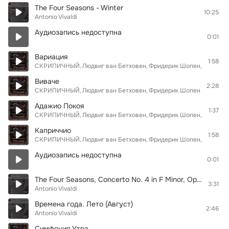
The Four Seasons - Winter
10:25
Antonio Vivaldi
Аудиозапись недоступна
0:01
Вариация
1:58
СКРИПИЧНЫЙ
Людвиг ван Бетховен
Фридерик Шопен
Franz Sc
Виваче
2:28
СКРИПИЧНЫЙ
Людвиг ван Бетховен
Фридерик Шопен
Franz Sc
Адажио Покоя
1:37
СКРИПИЧНЫЙ
Людвиг ван Бетховен
Фридерик Шопен
Franz Sc
Каприччио
1:58
СКРИПИЧНЫЙ
Людвиг ван Бетховен
Фридерик Шопен
Franz Sc
Аудиозапись недоступна
0:01
The Four Seasons, Concerto No. 4 in F Minor, Op. 8: III. Allegro
3:31
Antonio Vivaldi
Времена года. Лето (Август)
2:46
Antonio Vivaldi
Симфония Утра