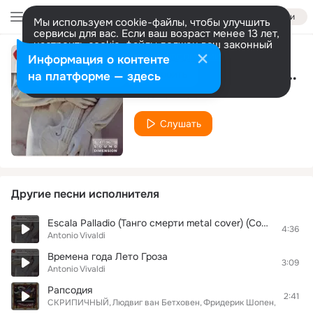
Войти
Мы используем cookie-файлы, чтобы улучшить
сервисы для вас. Если ваш возраст менее 13 лет,
настроить cookie-файлы должен ваш законный
представитель.
Больше информации
Информация о контенте
The Four Seasons in G Minor "Summer": III. Presto
Разрешить все
Настроить
на платформе — здесь
Antonio Vivaldi
Слушать
Другие песни исполнителя
Escala Palladio (Танго смерти metal cover) (CoRAk:16-19k/Norm)
4:36
Antonio Vivaldi
Времена года Лето Гроза
3:09
Antonio Vivaldi
Рапсодия
2:41
СКРИПИЧНЫЙ
Людвиг ван Бетховен
Фридерик Шопен
Franz Sc