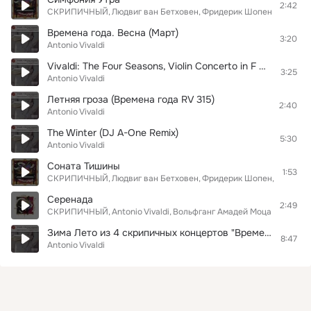
2:42
СКРИПИЧНЫЙ
Людвиг ван Бетховен
Фридерик Шопен
Franz Sc
Времена года. Весна (Март)
3:20
Antonio Vivaldi
Vivaldi: The Four Seasons, Violin Concerto in F Minor, Op. 8 No. 4, RV 297 "Winter": I. Allegro non molto
3:25
Antonio Vivaldi
Летняя гроза (Времена года RV 315)
2:40
Antonio Vivaldi
The Winter (DJ A-One Remix)
5:30
Antonio Vivaldi
Соната Тишины
1:53
СКРИПИЧНЫЙ
Людвиг ван Бетховен
Фридерик Шопен
Franz Sc
Серенада
2:49
СКРИПИЧНЫЙ
Antonio Vivaldi
Вольфганг Амадей Моцарт
Чайко
Зима Лето из 4 скрипичных концертов "Времена года", соч. 1-4
8:47
Antonio Vivaldi