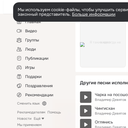
Мы используем cookie-файлы, чтобы улучшить сервис
законный представитель.
Больше информации
Левая
Главная
колонка
Видео
Группы
Люди
Публикации
Игры
Подарки
Другие песни исполн
Поздравления
Чарка на посошо
Рекомендации
Владимир Девятов
Сменить язык
Чингисхан
Рекламодателям
Помощь
Владимир Девятов
Новости
Ещё
Оглянись
Мы применяем
Владимир Девятов