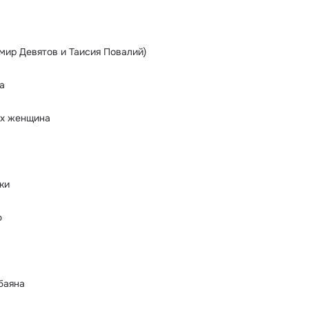
мир Девятов и Таисия Повалий)
а
их женщина
ки
ю
баяна