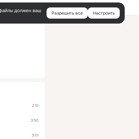
Войти
e-файлы должен ваш
Разрешить все
Настроить
Правая
колонка
2:51
3:50
3:01