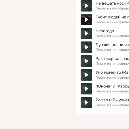
Не вешать нос (
Песни из кинофиль
Губит людей не 
Песни из кинофиль
Непогода
Песни из кинофиль
Лучшие песни из 
Песни из кинофиль
Разговор со счас
Песни из кинофиль
Уно моменто (Из
Песни из кинофиль
"Юнона" и "Авось
Песни из кинофиль
Ромэо и Джулье
Песни из кинофиль