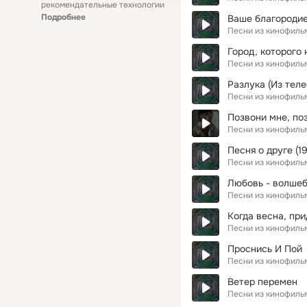
рекомендательные технологии
Подробнее
Ваше благородие
Песни из кинофиль
Город, которого 
Песни из кинофиль
Разлука (Из тел
Песни из кинофиль
Позвони мне, поз
Песни из кинофиль
Песня о друге (1
Песни из кинофиль
Любовь - волшеб
Песни из кинофиль
Когда весна, при
Песни из кинофиль
Проснись И Пой
Песни из кинофиль
Ветер перемен
Песни из кинофиль