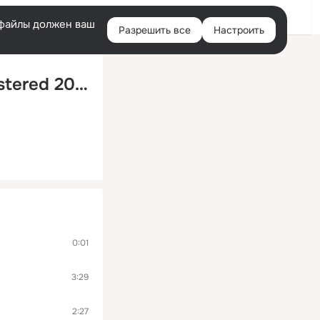
Войти
e-файлы должен ваш
Разрешить все
Настроить
Правая
колонка
Не думай о секундах свысока (Remastered 2024)
0:01
3:29
2:27