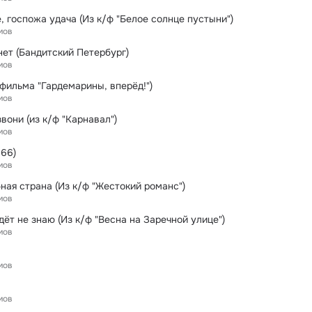
, госпожа удача (Из к/ф "Белое солнце пустыни")
мов
нет (Бандитский Петербург)
мов
ефильма "Гардемарины, вперёд!")
мов
вони (из к/ф "Карнавал")
мов
966)
мов
ная страна (Из к/ф "Жестокий романс")
мов
дёт не знаю (Из к/ф "Весна на Заречной улице")
мов
мов
мов