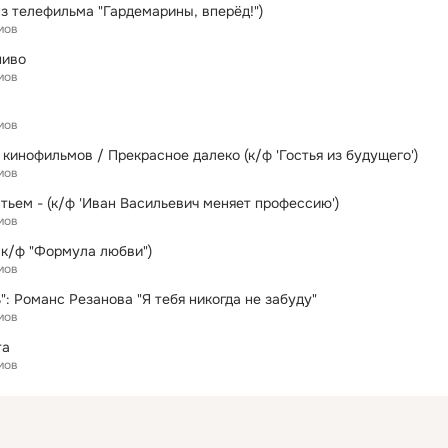
Из телефильма "Гардемарины, вперёд!")
мов
пиво
мов
мов
кинофильмов / Прекрасное далеко (к/ф 'Гостья из будущего')
мов
тьем - (к/ф 'Иван Васильевич меняет профессию')
мов
 к/ф "Формула любви")
мов
": Романс Резанова "Я тебя никогда не забуду"
мов
та
мов