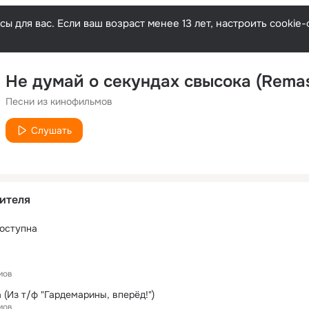
ы для вас. Если ваш возраст менее 13 лет, настроить cooki
Песни из кинофильмов
Слушать
ителя
оступна
мов
(Из т/ф "Гардемарины, вперёд!")
мов