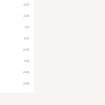
2:47
2:25
3:11
3:27
2:43
1:53
2:45
2:06