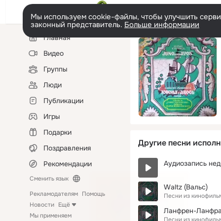
Мы используем cookie-файлы, чтобы улучшить сервис
законный представитель.
Больше информации
Левая
Главная
колонка
Видео
Группы
Люди
Публикации
Игры
Подарки
Другие песни исполн
Поздравления
Аудиозапись нед
Рекомендации
Сменить язык
Waltz (Вальс)
Рекламодателям
Помощь
Песни из кинофиль
Новости
Ещё
Ланфрен-Ланфра 
Мы применяем
Песни из кинофиль