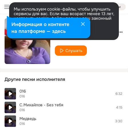
Войти
Мы используем cookie-файлы, чтобы улучшить
сервисы для вас. Если ваш возраст менее 13 лет,
настроить cookie-файлы должен ваш законный
представитель.
Больше информации
Информация о контенте
Ш.Байчоров - Все пройдет
Разрешить все
Настроить
на платформе — здесь
016
Слушать
Другие песни исполнителя
016
6:32
016
С.Михайлов - Без тебя
4:15
016
Медведь
3:30
016