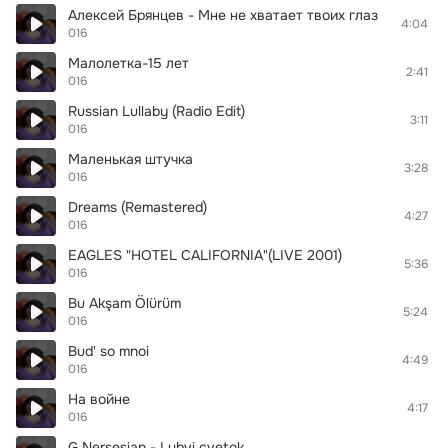
Алексей Брянцев - Мне не хватает твоих глаз
4:04
016
Малолетка-15 лет
2:41
016
Russian Lullaby (Radio Edit)
3:11
016
Маленькая штучка
3:28
016
Dreams (Remastered)
4:27
016
EAGLES "HOTEL CALIFORNIA"(LIVE 2001)
5:36
016
Bu Akşam Ölürüm
5:24
016
Bud' so mnoi
4:49
016
На войне
4:17
016
G.Nersesian - Lubvi cvetok