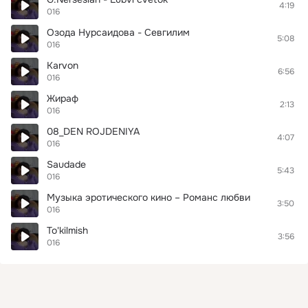
4:19
016
Озода Нурсаидова - Севгилим
5:08
016
Karvon
6:56
016
Жираф
2:13
016
08_DEN ROJDENIYA
4:07
016
Saudade
5:43
016
Музыка эротического кино – Романс любви
3:50
016
To'kilmish
3:56
016