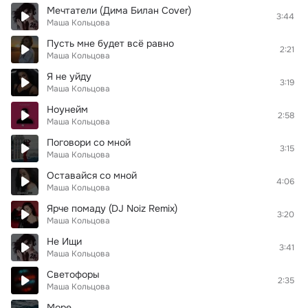
Мечтатели (Дима Билан Cover)
3:44
Маша Кольцова
Пусть мне будет всё равно
2:21
Маша Кольцова
Я не уйду
3:19
Маша Кольцова
Ноунейм
2:58
Маша Кольцова
Поговори со мной
3:15
Маша Кольцова
Оставайся со мной
4:06
Маша Кольцова
Ярче помаду (DJ Noiz Remix)
3:20
Маша Кольцова
Не Ищи
3:41
Маша Кольцова
Светофоры
2:35
Маша Кольцова
Море