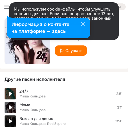
Войти
Мы используем cookie-файлы, чтобы улучшить
сервисы для вас. Если ваш возраст менее 13 лет,
настроить cookie-файлы должен ваш законный
представитель.
Больше информации
Информация о контенте
Притворись
Разрешить все
Настроить
на платформе — здесь
Маша Кольцова
Слушать
Другие песни исполнителя
24/7
2:51
Маша Кольцова
Мама
3:11
Маша Кольцова
Вокзал для двоих
2:50
Маша Кольцова
Red Square