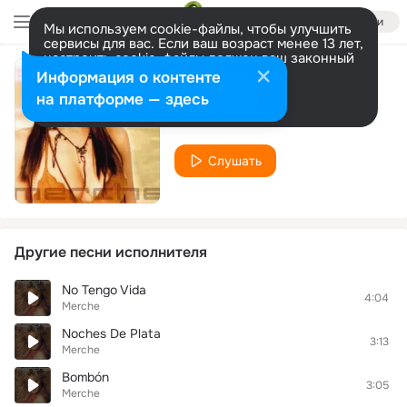
Войти
Мы используем cookie-файлы, чтобы улучшить
сервисы для вас. Если ваш возраст менее 13 лет,
настроить cookie-файлы должен ваш законный
представитель.
Больше информации
Информация о контенте
Mi sueno
Разрешить все
Настроить
на платформе — здесь
Merche
Слушать
Другие песни исполнителя
No Tengo Vida
4:04
Merche
Noches De Plata
3:13
Merche
Bombón
3:05
Merche