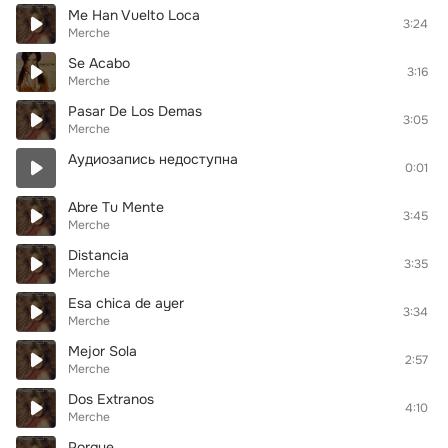
Me Han Vuelto Loca
3:24
Merche
Se Acabo
3:16
Merche
Pasar De Los Demas
3:05
Merche
Аудиозапись недоступна
0:01
Abre Tu Mente
3:45
Merche
Distancia
3:35
Merche
Esa chica de ayer
3:34
Merche
Mejor Sola
2:57
Merche
Dos Extranos
4:10
Merche
Porque