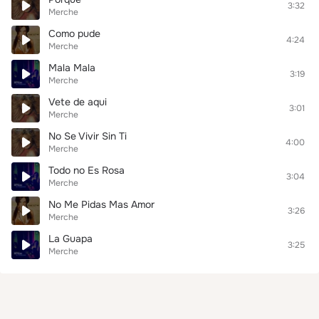
3:32
Merche
Como pude
4:24
Merche
Mala Mala
3:19
Merche
Vete de aqui
3:01
Merche
No Se Vivir Sin Ti
4:00
Merche
Todo no Es Rosa
3:04
Merche
No Me Pidas Mas Amor
3:26
Merche
La Guapa
3:25
Merche