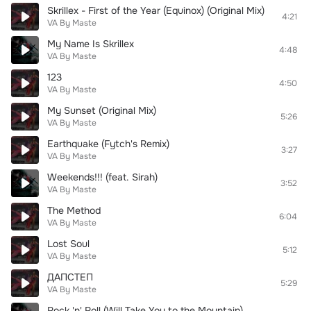
Skrillex - First of the Year (Equinox) (Original Mix)
4:21
VA By Maste
My Name Is Skrillex
4:48
VA By Maste
123
4:50
VA By Maste
My Sunset (Original Mix)
5:26
VA By Maste
Earthquake (Fytch's Remix)
3:27
VA By Maste
Weekends!!! (feat. Sirah)
3:52
VA By Maste
The Method
6:04
VA By Maste
Lost Soul
5:12
VA By Maste
ДАПСТЕП
5:29
VA By Maste
Rock 'n' Roll (Will Take You to the Mountain)