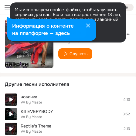
Войти
Мы используем cookie-файлы, чтобы улучшить
сервисы для вас. Если ваш возраст менее 13 лет,
настроить cookie-файлы должен ваш законный
представитель.
Больше информации
Информация о контенте
Chaos Reigns (Original Mix)
Разрешить все
Настроить
на платформе — здесь
VA By Maste
Слушать
Другие песни исполнителя
новинка
4:13
VA By Maste
Kill EVERYBODY
3:52
VA By Maste
Reptile's Theme
2:13
VA By Maste