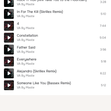
3:28
VA By Maste
In For The Kill (Skrillex Remix)
5:10
VA By Maste
4
7:44
VA By Maste
Constellation
5:04
VA By Maste
Father Said
3:56
VA By Maste
Everywhere
5:18
VA By Maste
Alejandro (Skrillex Remix)
6:22
VA By Maste
Someone Like You (Bassex Remix)
5:12
VA By Maste