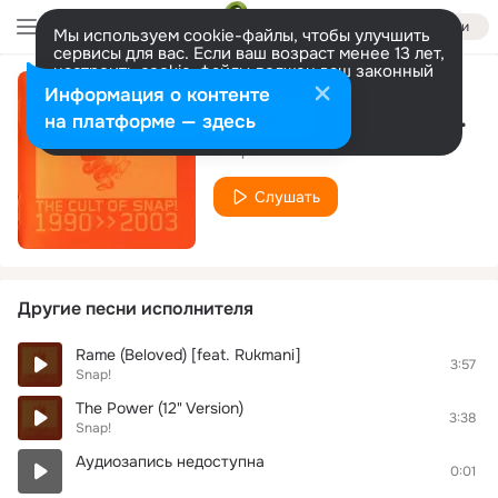
Войти
Мы используем cookie-файлы, чтобы улучшить
сервисы для вас. Если ваш возраст менее 13 лет,
настроить cookie-файлы должен ваш законный
представитель.
Больше информации
Информация о контенте
Exterminate (Endzeit 7) [feat. Niki Haris]
Разрешить все
Настроить
на платформе — здесь
Snap!
Слушать
Другие песни исполнителя
Rame (Beloved) [feat. Rukmani]
3:57
Snap!
The Power (12" Version)
3:38
Snap!
Аудиозапись недоступна
0:01