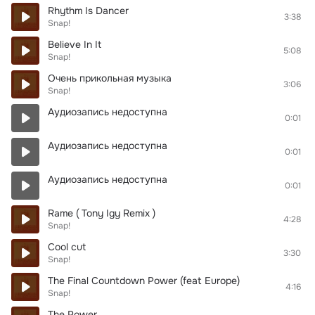
Rhythm Is Dancer
3:38
Snap!
Believe In It
5:08
Snap!
Очень прикольная музыка
3:06
Snap!
Аудиозапись недоступна
0:01
Аудиозапись недоступна
0:01
Аудиозапись недоступна
0:01
Rame ( Tony Igy Remix )
4:28
Snap!
Cool cut
3:30
Snap!
The Final Countdown Power (feat Europe)
4:16
Snap!
The Power