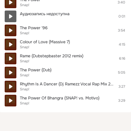
3:40
Snap!
Аудиозапись недоступна
0:01
The Power '96
3:54
Snap!
Colour of Love (Massive 7)
4:15
Snap!
Rame (Dubstepbaster 2012 remix)
6:16
Snap!
The Power (Dub)
5:05
Snap!
Rhythm Is A Dancer (Dj Ramezz Vocal Rap Mix 2020)
3:27
Snap!
The Power Of Bhangra (SNAP! vs. Motivo)
3:29
Snap!