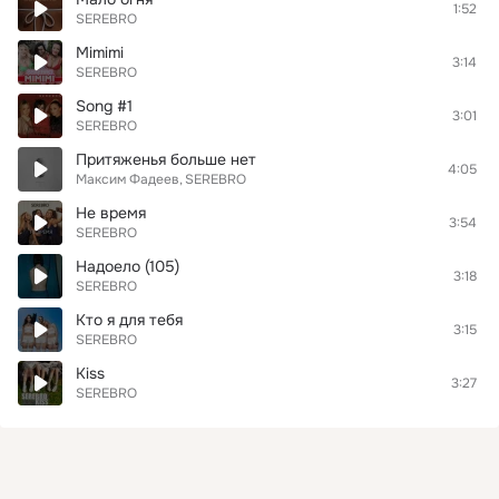
1:52
SEREBRO
Mimimi
3:14
SEREBRO
Song #1
3:01
SEREBRO
Притяженья больше нет
4:05
Максим Фадеев
SEREBRO
Не время
3:54
SEREBRO
Надоело (105)
3:18
SEREBRO
Кто я для тебя
3:15
SEREBRO
Kiss
3:27
SEREBRO