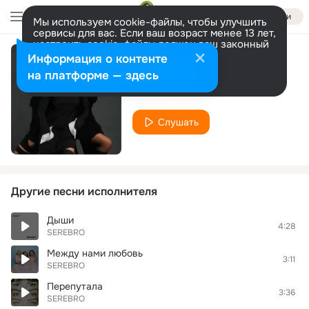
Войти
Мы используем cookie-файлы, чтобы улучшить
сервисы для вас. Если ваш возраст менее 13 лет,
настроить cookie-файлы должен ваш законный
представитель.
Больше информации
Информация о контенте
Мама Люба
Разрешить все
Настроить
на платформе — здесь
SEREBRO
Слушать
Другие песни исполнителя
Дыши
4:28
SEREBRO
Между нами любовь
3:11
SEREBRO
Перепутала
3:36
SEREBRO