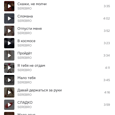
Скажи, не молчи
3:35
SEREBRO
Сломана
4:02
SEREBRO
Отпусти меня
3:52
SEREBRO
В космосе
3:23
SEREBRO
Пройдёт
3:34
SEREBRO
Я тебя не отдам
4:11
SEREBRO
Мало тебя
3:45
SEREBRO
Давай держаться за руки
4:16
SEREBRO
СЛАДКО
3:59
SEREBRO
Мало огня