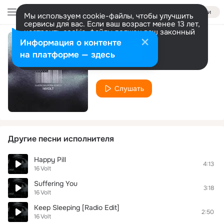
Войти
Мы используем cookie-файлы, чтобы улучшить
сервисы для вас. Если ваш возраст менее 13 лет,
настроить cookie-файлы должен ваш законный
представитель.
Больше информации
Информация о контенте
Blackbird
Разрешить все
Настроить
на платформе — здесь
16 Volt
Слушать
Другие песни исполнителя
Happy Pill
4:13
16 Volt
Suffering You
3:18
16 Volt
Keep Sleeping [Radio Edit]
2:50
16 Volt