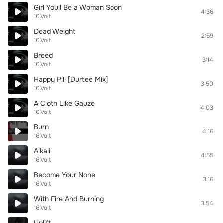
Girl Youll Be a Woman Soon
4:36
16 Volt
Dead Weight
2:59
16 Volt
Breed
3:14
16 Volt
Happy Pill [Durtee Mix]
3:50
16 Volt
A Cloth Like Gauze
4:03
16 Volt
Burn
4:16
16 Volt
Alkali
4:55
16 Volt
Become Your None
3:16
16 Volt
With Fire And Burning
3:54
16 Volt
Uplift