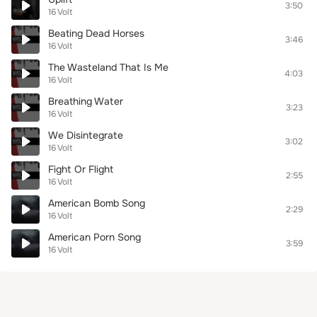
3:50
16 Volt
Beating Dead Horses
3:46
16 Volt
The Wasteland That Is Me
4:03
16 Volt
Breathing Water
3:23
16 Volt
We Disintegrate
3:02
16 Volt
Fight Or Flight
2:55
16 Volt
American Bomb Song
2:29
16 Volt
American Porn Song
3:59
16 Volt