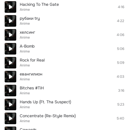
Hacking To The Gate
4:16
Anime
рубаки try
4:22
Anime
хелсинг
4:06
Anime
A-Bomb
5:06
Anime
Rock for Real
5:09
Anime
евангилион
4:03
Anime
Bitches #TiH
3:16
Anime
Hands Up (Ft. Tha Suspect)
5:23
Anime
Concentrate (Re-Style Remix)
5:40
Anime
Cowards