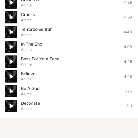
4:39
Anime
Cracks
4:58
Anime
Terrordome #tih
4:40
Anime
In The End
4:08
Anime
Bass For Your Face
4:46
Anime
Believe
4:48
Anime
Be A God
5:26
Anime
Detonate
5:11
Anime