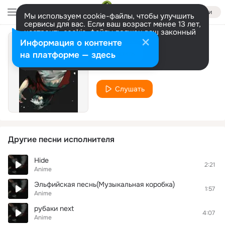
Войти
Мы используем cookie-файлы, чтобы улучшить
сервисы для вас. Если ваш возраст менее 13 лет,
настроить cookie-файлы должен ваш законный
представитель.
Больше информации
Информация о контенте
ня
Разрешить все
Настроить
на платформе — здесь
Anime
Слушать
Другие песни исполнителя
Hide
2:21
Anime
Эльфийская песнь(Музыкальная коробка)
1:57
Anime
рубаки next
4:07
Anime