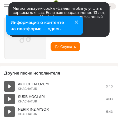
Войти
Мы используем cookie-файлы, чтобы улучшить
сервисы для вас. Если ваш возраст менее 13 лет,
настроить cookie-файлы должен ваш законный
представитель.
Больше информации
Информация о контенте
YEVS MEK OR
Разрешить все
Настроить
на платформе — здесь
KHACHATUR
Слушать
Другие песни исполнителя
AKH CHEM UZUM
3:40
KHACHATUR
SURB HOGI ARI
4:03
KHACHATUR
NERIR INZ AYSOR
5:43
KHACHATUR