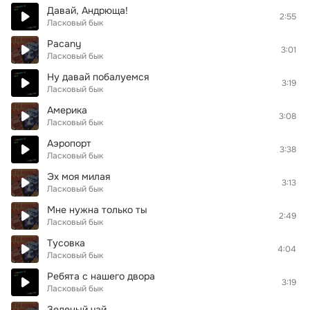
Давай, Андрюща!
2:55
Ласковый бык
Pacany
3:01
Ласковый бык
Ну давай побалуемся
3:19
Ласковый бык
Америка
3:08
Ласковый бык
Аэропорт
3:38
Ласковый бык
Эх моя милая
3:13
Ласковый бык
Мне нужна только ты
2:49
Ласковый бык
Тусовка
4:04
Ласковый бык
Ребята с нашего двора
3:19
Ласковый бык
Зеленый чай.