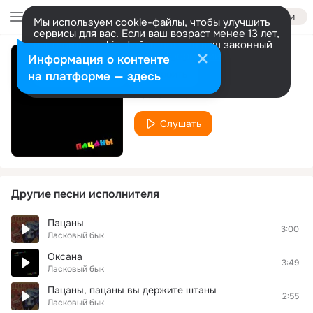
Войти
Мы используем cookie-файлы, чтобы улучшить
сервисы для вас. Если ваш возраст менее 13 лет,
настроить cookie-файлы должен ваш законный
представитель.
Больше информации
Информация о контенте
Дима-китаец
Разрешить все
Настроить
на платформе — здесь
Ласковый бык
Слушать
Другие песни исполнителя
Пацаны
3:00
Ласковый бык
Оксана
3:49
Ласковый бык
Пацаны, пацаны вы держите штаны
2:55
Ласковый бык