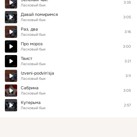
3:35
Ласковый бык
Давай помиримся
3:05
Ласковый бык
Раз, два
3:16
Ласковый бык
Про мороз
3:00
Ласковый бык
Твист
3:21
Ласковый бык
Izveni-podvin'sja
3:11
Ласковый бык
Сабрина
3:05
Ласковый бык
Кутерьма
2:57
Ласковый бык