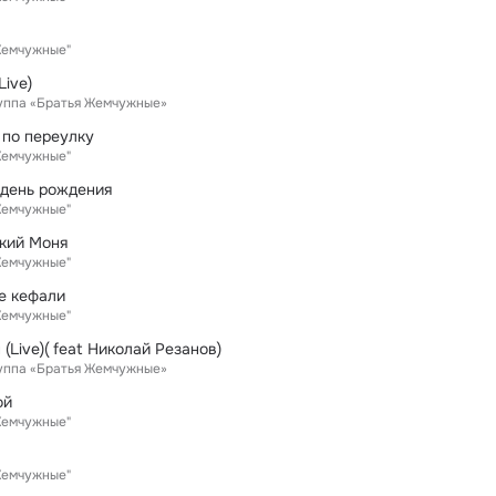
Жемчужные"
Live)
руппа «Братья Жемчужные»
 по переулку
Жемчужные"
 день рождения
Жемчужные"
кий Моня
Жемчужные"
е кефали
Жемчужные"
(Live)( feat Николай Резанов)
руппа «Братья Жемчужные»
ой
Жемчужные"
Жемчужные"