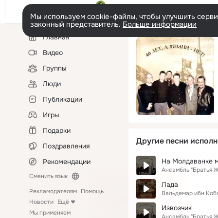
Мы используем cookie-файлы, чтобы улучшить сервис
законный представитель.
Больше информации
Левая
Главная
колонка
Видео
Группы
Люди
Публикации
Игры
Подарки
Другие песни исполн
Поздравления
На Молдаванке м
Рекомендации
Ансамбль "Братья 
Сменить язык
Лада
Рекламодателям
Помощь
Вальдемар ибн Коб
Новости
Ещё
Извозчик
Мы применяем
Ансамбль "Братья 