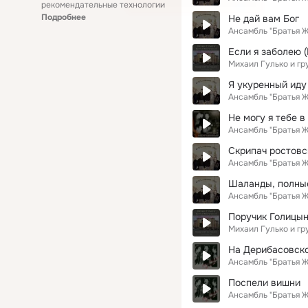
рекомендательные технологии
Подробнее
Не дай вам Бог
Ансамбль "Братья 
Если я заболею (
Михаил Гулько и г
Я укуренный иду
Ансамбль "Братья 
Не могу я тебе в
Ансамбль "Братья 
Скрипач ростовс
Ансамбль "Братья 
Шаланды, полны
Ансамбль "Братья 
Поручик Голицын 
Михаил Гулько и г
На Дерибасовск
Ансамбль "Братья 
Поспели вишни
Ансамбль "Братья 