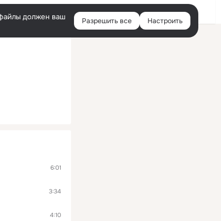
Войти
e-файлы должен ваш
Разрешить все
Настроить
Правая
колонка
6:01
3:34
4:10