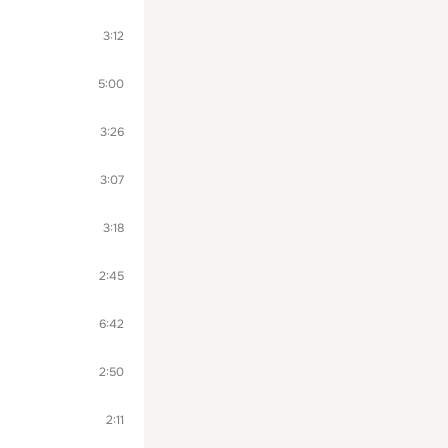
3:12
5:00
3:26
3:07
3:18
2:45
6:42
2:50
2:11