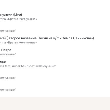
пулями (Live)
руппа «Братья Жемчужные»
Жемчужные"
ive),( второе название Песня из к/ф «Земля Санникова»)
руппа «Братья Жемчужные»
 Пляра
Жемчужные"
ица»
озя
feat.
Ансамбль "Братья Жемчужные"
Жемчужные"
Жемчужные"