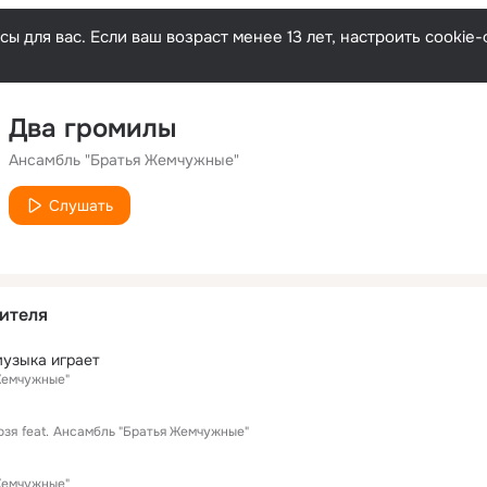
ы для вас. Если ваш возраст менее 13 лет, настроить cooki
Два громилы
Ансамбль "Братья Жемчужные"
Слушать
ителя
узыка играет
Жемчужные"
озя
feat.
Ансамбль "Братья Жемчужные"
Жемчужные"