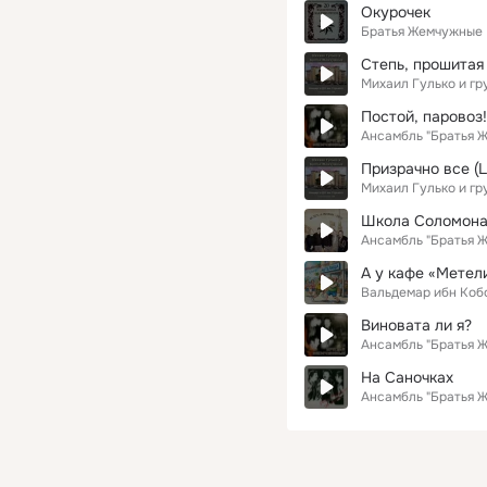
Окурочек
Братья Жемчужные
Степь, прошитая 
Михаил Гулько и г
Постой, паровоз!
Ансамбль "Братья 
Призрачно все (L
Михаил Гулько и г
Школа Соломона
Ансамбль "Братья 
А у кафе «Метел
Вальдемар ибн Коб
Виновата ли я?
Ансамбль "Братья 
На Саночках
Ансамбль "Братья 