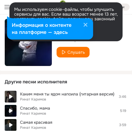
Войти
Мы используем cookie-файлы, чтобы улучшить
сервисы для вас. Если ваш возраст менее 13 лет,
настроить cookie-файлы должен ваш законный
представитель.
Больше информации
Информация о контенте
Имя твоё
Разрешить все
Настроить
на платформе — здесь
Ринат Каримов
Слушать
Другие песни исполнителя
Каким меня ты ядом напоила (гитарная версия)
3:46
Ринат Каримов
Спасибо, мама
5:19
Ринат Каримов
Самая красивая
3:59
Ринат Каримов