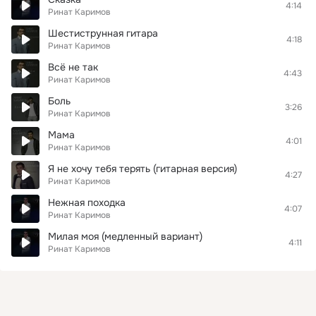
4:14
Ринат Каримов
Шестиструнная гитара
4:18
Ринат Каримов
Всё не так
4:43
Ринат Каримов
Боль
3:26
Ринат Каримов
Мама
4:01
Ринат Каримов
Я не хочу тебя терять (гитарная версия)
4:27
Ринат Каримов
Нежная походка
4:07
Ринат Каримов
Милая моя (медленный вариант)
4:11
Ринат Каримов