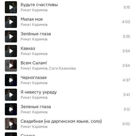
Будьте счастливы
5:15
Ринат Каримов
Милая моя
4:03
Ринат Каримов
Зелёные глаза
3:35
Ринат Каримов
Кавказ
3:54
Ринат Каримов
Всем Салам!
3:54
Ринат Каримов
Сати Казанова
Черноглазая
4:37
Ринат Каримов
Я невесту украду
3:41
Ринат Каримов
Зеленые глаза
3:12
Ринат Каримов
Свадебная (на даргинском языке, соло)
5:02
Ринат Каримов
Сказка