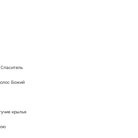
 Спаситель
голос Божий
гучие крылья
пою