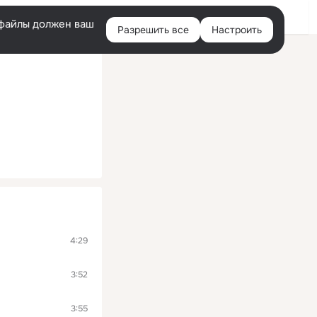
Войти
e-файлы должен ваш
Разрешить все
Настроить
Правая
колонка
4:29
3:52
3:55