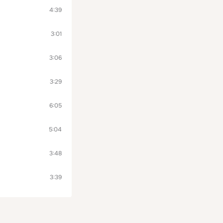
4:39
3:01
3:06
3:29
6:05
5:04
3:48
3:39