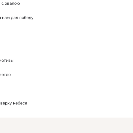
я с хвалою
 нам дал победу
мотивы
ветло
 верху небеса