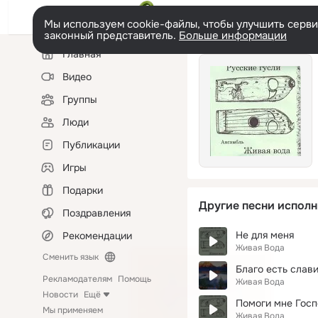
Мы используем cookie-файлы, чтобы улучшить сервис
законный представитель.
Больше информации
Левая
Главная
колонка
Видео
Группы
Люди
Публикации
Игры
Подарки
Другие песни исполн
Поздравления
Не для меня
Рекомендации
Живая Вода
Сменить язык
Благо есть слав
Рекламодателям
Помощь
Живая Вода
Новости
Ещё
Помоги мне Госп
Мы применяем
Живая Вода