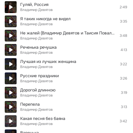
Гуляй, Россия
2:49
Владимир Девятов
Я таких никогда не видел
3:35
Владимир Девятов
Не жалей (Владимир Девятов и Таисия Повалий)
3:48
Владимир Девятов
Реченька речушка
4:13
Владимир Девятов
Лучшая из лучших женщина
3:22
Владимир Девятов
Русские праздники
3:26
Владимир Девятов
Дорогой длинною
3:19
Владимир Девятов
Перепела
3:13
Владимир Девятов
Какая песня без баяна
3:42
Владимир Девятов
Варенька