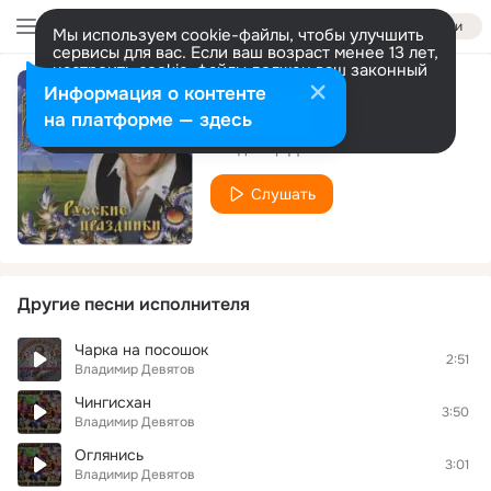
Войти
Мы используем cookie-файлы, чтобы улучшить
сервисы для вас. Если ваш возраст менее 13 лет,
настроить cookie-файлы должен ваш законный
представитель.
Больше информации
Информация о контенте
Зеленые глаза
Разрешить все
Настроить
на платформе — здесь
Владимир Девятов
Слушать
Другие песни исполнителя
Чарка на посошок
2:51
Владимир Девятов
Чингисхан
3:50
Владимир Девятов
Оглянись
3:01
Владимир Девятов