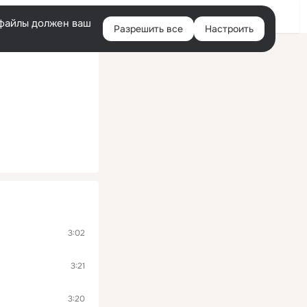
Войти
e-файлы должен ваш
Разрешить все
Настроить
Правая
колонка
3:02
3:21
3:20