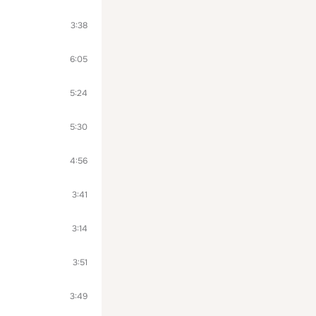
3:38
6:05
5:24
5:30
4:56
3:41
3:14
3:51
3:49