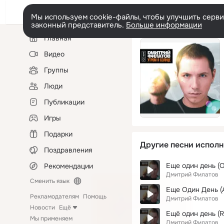
Мы используем cookie-файлы, чтобы улучшить сервис
законный представитель.
Больше информации
Левая
Главная
колонка
Видео
Группы
Люди
Публикации
Игры
Подарки
Другие песни исполн
Поздравления
Еще один день (Or
Рекомендации
Дмитрий Филатов
Сменить язык
Еще Один День (A
Рекламодателям
Помощь
Дмитрий Филатов
Новости
Ещё
Ещё один день (R
Мы применяем
Дмитрий Филатов