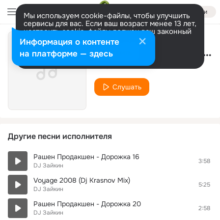
Войти
Мы используем cookie-файлы, чтобы улучшить
сервисы для вас. Если ваш возраст менее 13 лет,
настроить cookie-файлы должен ваш законный
представитель.
Больше информации
Информация о контенте
Рашен Продакшен - Дорожка 17
Разрешить все
Настроить
на платформе — здесь
DJ Зайкин
Слушать
Другие песни исполнителя
Рашен Продакшен - Дорожка 16
3:58
DJ Зайкин
Voyage 2008 (Dj Krasnov Mix)
5:25
DJ Зайкин
Рашен Продакшен - Дорожка 20
2:58
DJ Зайкин