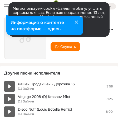
Войти
Мы используем cookie-файлы, чтобы улучшить
сервисы для вас. Если ваш возраст менее 13 лет,
настроить cookie-файлы должен ваш законный
представитель.
Больше информации
Информация о контенте
Рашен Продакшен - Дорожка 20
Разрешить все
Настроить
на платформе — здесь
DJ Зайкин
Слушать
Другие песни исполнителя
Рашен Продакшен - Дорожка 16
3:58
DJ Зайкин
Voyage 2008 (Dj Krasnov Mix)
5:25
DJ Зайкин
Disco Nuff (Louis Botella Remix)
8:00
DJ Зайкин