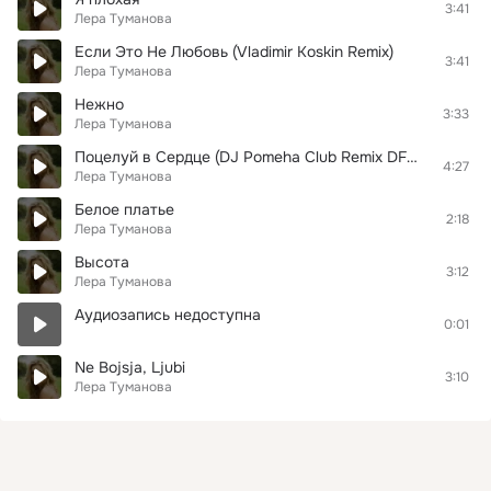
3:41
Лера Туманова
Если Это Не Любовь (Vladimir Koskin Remix)
3:41
Лера Туманова
Нежно
3:33
Лера Туманова
Поцелуй в Сердце (DJ Pomeha Club Remix DFM Version)
4:27
Лера Туманова
Белое платье
2:18
Лера Туманова
Высота
3:12
Лера Туманова
Аудиозапись недоступна
0:01
Ne Bojsja, Ljubi
3:10
Лера Туманова