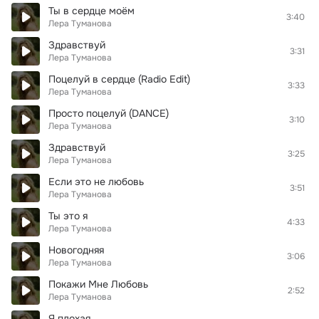
Ты в сердце моём
3:40
Лера Туманова
Здравствуй
3:31
Лера Туманова
Поцелуй в сердце (Radio Edit)
3:33
Лера Туманова
Просто поцелуй (DANCE)
3:10
Лера Туманова
Здравствуй
3:25
Лера Туманова
Если это не любовь
3:51
Лера Туманова
Ты это я
4:33
Лера Туманова
Новогодняя
3:06
Лера Туманова
Покажи Мне Любовь
2:52
Лера Туманова
Я плохая