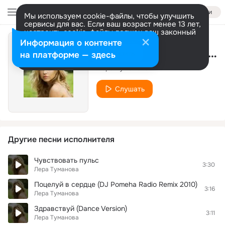
Войти
Мы используем cookie-файлы, чтобы улучшить
сервисы для вас. Если ваш возраст менее 13 лет,
настроить cookie-файлы должен ваш законный
представитель.
Больше информации
Информация о контенте
Поцелуй В Сердце (Ночное Движение Club Mix)
Разрешить все
Настроить
на платформе — здесь
Лера Туманова
Слушать
Другие песни исполнителя
Чувствовать пульс
3:30
Лера Туманова
Поцелуй в сердце (DJ Pomeha Radio Remix 2010)
3:16
Лера Туманова
Здравствуй (Dance Version)
3:11
Лера Туманова