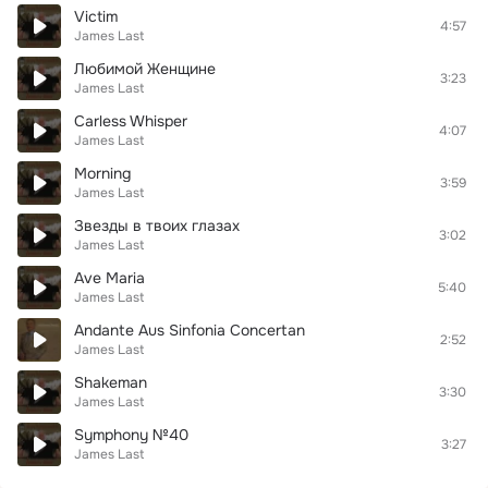
Victim
4:57
James Last
Любимой Женщине
3:23
James Last
Carless Whisper
4:07
James Last
Morning
3:59
James Last
Звезды в твоих глазах
3:02
James Last
Ave Maria
5:40
James Last
Andante Aus Sinfonia Concertan
2:52
James Last
Shakeman
3:30
James Last
Symphony №40
3:27
James Last