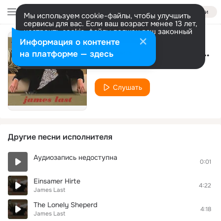
Войти
Мы используем cookie-файлы, чтобы улучшить
сервисы для вас. Если ваш возраст менее 13 лет,
настроить cookie-файлы должен ваш законный
представитель.
Больше информации
Информация о контенте
Fantasie №1 (Mozart)
Разрешить все
Настроить
на платформе — здесь
James Last
Слушать
Другие песни исполнителя
Аудиозапись недоступна
0:01
Einsamer Hirte
4:22
James Last
The Lonely Sheperd
4:18
James Last