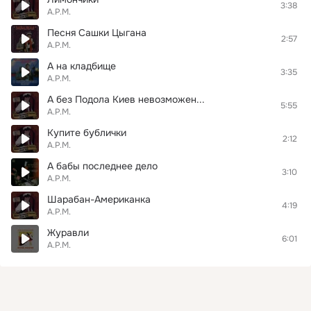
3:38
А.Р.М.
Песня Сашки Цыгана
2:57
А.Р.М.
А на кладбище
3:35
А.Р.М.
А без Подола Киев невозможен...
5:55
А.Р.М.
Купите бублички
2:12
А.Р.М.
А бабы последнее дело
3:10
А.Р.М.
Шарабан-Американка
4:19
А.Р.М.
Журавли
6:01
А.Р.М.