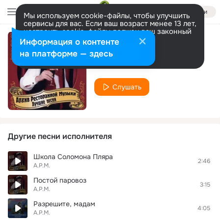
Войти
Мы используем cookie-файлы, чтобы улучшить
сервисы для вас. Если ваш возраст менее 13 лет,
настроить cookie-файлы должен ваш законный
представитель.
Больше информации
Информация о контенте
Избушка
Разрешить все
Настроить
на платформе — здесь
А.Р.М.
Слушать
Другие песни исполнителя
Школа Соломона Пляра
2:46
А.Р.М.
Постой паровоз
3:15
А.Р.М.
Разрешите, мадам
4:05
А.Р.М.