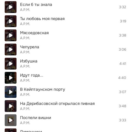
Если б ты знала
3:32
А.Р.М.
Ты любовь моя первая
3:19
А.Р.М.
Мясоедовская
3:38
А.Р.М.
Чепурела
3:06
А.Р.М.
Избушка
4:41
А.Р.М.
Идут года...
4:40
А.Р.М.
В Кейптаунском порту
3:07
А.Р.М.
На Дерибасовской открылася пивная
3:48
А.Р.М.
Поспели вишни
3:33
А.Р.М.
Лимончики