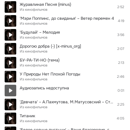
Журавлиная Песня (minus)
2:52
Из кинофильмов
'Мэри Поппинс, до свиданья' – Ветер перемен 4
4:19
Из кинофильмов
'Будулай' – Мелодия
3:56
Из кинофильмов
Дорогою добра (-) [x-minus_org]
2:07
Из кинофильмов
БУ-РА-ТИ-НО (тема)
2:13
Из кинофильмов
У Природы Нет Плохой Погоды
2:46
Из кинофильмов
Аудиозапись недоступна
0:01
'Девчата' – А.Пахмутова, М.Матусовский – Старый клен
2:25
Из кинофильмов
Титаник
4:05
Из кинофильмов
'Белое солнце пустыни' – Ваше благородие, госпожа удача