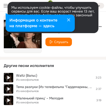
Войти
Мы используем cookie-файлы, чтобы улучшить
сервисы для вас. Если ваш возраст менее 13 лет,
настроить cookie-файлы должен ваш законный
представитель.
Больше информации
Информация о контенте
Блюз под дождём (Даниленко)
Разрешить все
Настроить
на платформе — здесь
Из кинофильмов
Слушать
Другие песни исполнителя
Waltz (Вальс)
3:23
Из кинофильмов
Тема разлуки (Из телефильма "Гардемарины, вперёд!")
2:37
Из кинофильмов
'Маленький принц' – Мелодия
3:19
Из кинофильмов