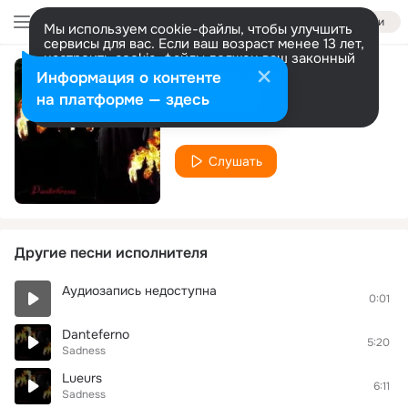
Войти
Мы используем cookie-файлы, чтобы улучшить
сервисы для вас. Если ваш возраст менее 13 лет,
настроить cookie-файлы должен ваш законный
представитель.
Больше информации
Информация о контенте
Heretic
Разрешить все
Настроить
на платформе — здесь
Sadness
Слушать
Другие песни исполнителя
Аудиозапись недоступна
0:01
Danteferno
5:20
Sadness
Lueurs
6:11
Sadness