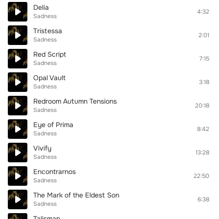
Delia
4:32
Sadness
Tristessa
2:01
Sadness
Red Script
7:15
Sadness
Opal Vault
3:18
Sadness
Redroom Autumn Tensions
20:18
Sadness
Eye of Prima
8:42
Sadness
Vivify
13:28
Sadness
Encontrarnos
22:50
Sadness
The Mark of the Eldest Son
6:38
Sadness
Talisman