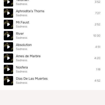
3:52
Sadness
Aphrodite's Thorns
7:27
Sadness
Mr.Faust
2:52
Sadness
River
10:30
Sadness
Absolution
4:51
Sadness
Ames de Marbre
4:20
Sadness
Nosfera
1:18
Sadness
Dias De Las Muertes
4:52
Sadness