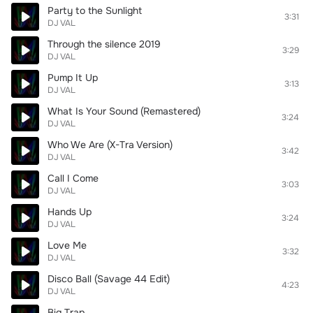
Party to the Sunlight
3:31
DJ VAL
Through the silence 2019
3:29
DJ VAL
Pump It Up
3:13
DJ VAL
What Is Your Sound (Remastered)
3:24
DJ VAL
Who We Are (X-Tra Version)
3:42
DJ VAL
Call I Come
3:03
DJ VAL
Hands Up
3:24
DJ VAL
Love Me
3:32
DJ VAL
Disco Ball (Savage 44 Edit)
4:23
DJ VAL
Big Trap