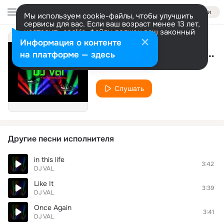
Войти
Мы используем cookie-файлы, чтобы улучшить
сервисы для вас. Если ваш возраст менее 13 лет,
настроить cookie-файлы должен ваш законный
представитель.
Больше информации
Информация о контенте
Makes Me Wonder (Extended)
Разрешить все
Настроить
на платформе — здесь
DJ VAL
Слушать
Другие песни исполнителя
in this life
3:42
DJ VAL
Like It
3:39
DJ VAL
Once Again
3:41
DJ VAL