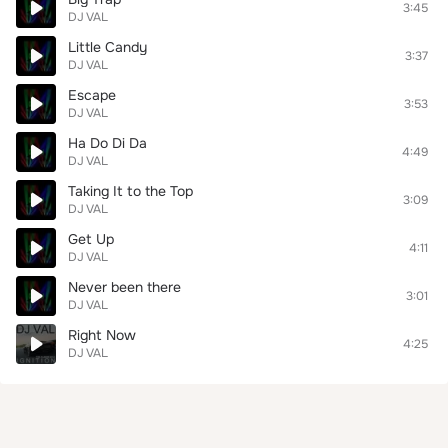
3:45
DJ VAL
Little Candy
3:37
DJ VAL
Escape
3:53
DJ VAL
Ha Do Di Da
4:49
DJ VAL
Taking It to the Top
3:09
DJ VAL
Get Up
4:11
DJ VAL
Never been there
3:01
DJ VAL
Right Now
4:25
DJ VAL