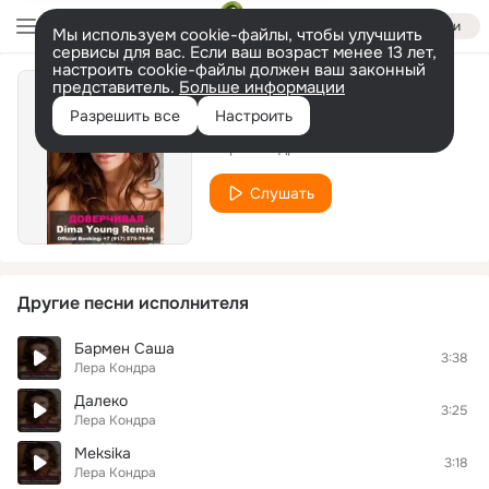
Войти
Мы используем cookie-файлы, чтобы улучшить
сервисы для вас. Если ваш возраст менее 13 лет,
настроить cookie-файлы должен ваш законный
представитель.
Больше информации
Без Тебя
Разрешить все
Настроить
Лера Кондра
Слушать
Другие песни исполнителя
Бармен Саша
3:38
Лера Кондра
Далеко
3:25
Лера Кондра
Meksika
3:18
Лера Кондра