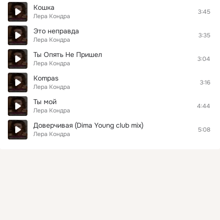
Кошка
3:45
Лера Кондра
Это неправда
3:35
Лера Кондра
Ты Опять Не Пришел
3:04
Лера Кондра
Kompas
3:16
Лера Кондра
Ты мой
4:44
Лера Кондра
Доверчивая (Dima Young club mix)
5:08
Лера Кондра