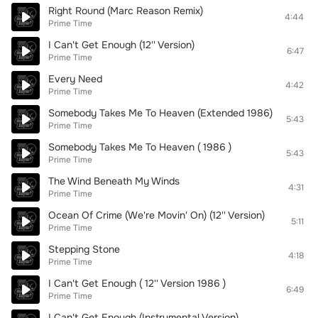
Right Round (Marc Reason Remix)
4:44
Prime Time
I Can't Get Enough (12'' Version)
6:47
Prime Time
Every Need
4:42
Prime Time
Somebody Takes Me To Heaven (Extended 1986)
5:43
Prime Time
Somebody Takes Me To Heaven ( 1986 )
5:43
Prime Time
The Wind Beneath My Winds
4:31
Prime Time
Ocean Of Crime (We're Movin' On) (12'' Version)
5:11
Prime Time
Stepping Stone
4:18
Prime Time
I Can't Get Enough ( 12'' Version 1986 )
6:49
Prime Time
I Can't Get Enough (Instrumental Version)