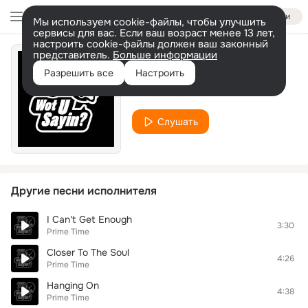
Войти
Мы используем cookie-файлы, чтобы улучшить
сервисы для вас. Если ваш возраст менее 13 лет,
настроить cookie-файлы должен ваш законный
представитель.
Больше информации
Oceans Of Love
Разрешить все
Настроить
Prime Time
Слушать
Другие песни исполнителя
I Can't Get Enough
3:30
Prime Time
Closer To The Soul
4:26
Prime Time
Hanging On
4:38
Prime Time