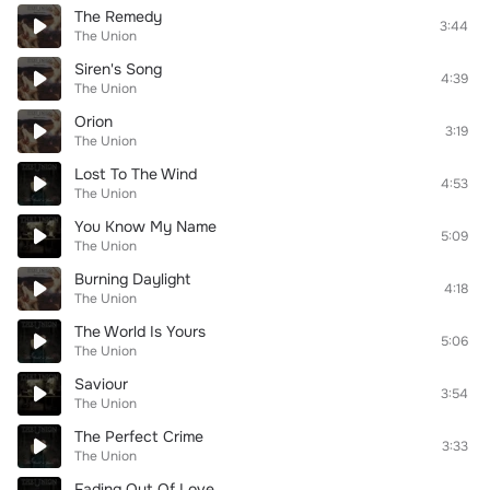
The Remedy
3:44
The Union
Siren's Song
4:39
The Union
Orion
3:19
The Union
Lost To The Wind
4:53
The Union
You Know My Name
5:09
The Union
Burning Daylight
4:18
The Union
The World Is Yours
5:06
The Union
Saviour
3:54
The Union
The Perfect Crime
3:33
The Union
Fading Out Of Love