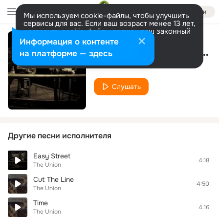
Войти
Мы используем cookie-файлы, чтобы улучшить
сервисы для вас. Если ваш возраст менее 13 лет,
настроить cookie-файлы должен ваш законный
представитель.
Больше информации
Информация о контенте
Come Rain Come Shine
Разрешить все
Настроить
на платформе — здесь
The Union
Слушать
Другие песни исполнителя
Easy Street
4:18
The Union
Cut The Line
4:50
The Union
Time
4:16
The Union