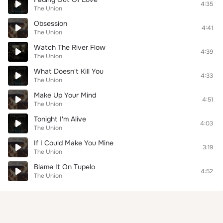
4:35
The Union
Obsession
4:41
The Union
Watch The River Flow
4:39
The Union
What Doesn't Kill You
4:33
The Union
Make Up Your Mind
4:51
The Union
Tonight I'm Alive
4:03
The Union
If I Could Make You Mine
3:19
The Union
Blame It On Tupelo
4:52
The Union