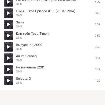
4:27
Di-S
Luxury Time Episode #116 (26-07-2014)
3:43
Di-S
Зима
3:32
Di-S
Для тебя (feat. Timon)
2:59
Di-S
Выпускной 2009
2:39
Di-S
Ari Im Sokhag
3:34
Di-S
Не поменять [2011]
1:49
Di-S
Selecta G
1:29
Di-S