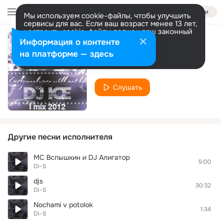
Войти
Мы используем cookie-файлы, чтобы улучшить
сервисы для вас. Если ваш возраст менее 13 лет,
настроить cookie-файлы должен ваш законный
представитель.
Больше информации
Информация о контенте
Single Ladies
Разрешить все
Настроить
на платформе — здесь
Di-S
Слушать
Другие песни исполнителя
МС Вспышкин и DJ Алигатор
5:00
Di-S
djs
30:32
Di-S
Nochami v potolok
1:34
Di-S