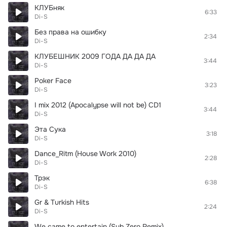
КЛУБняк
6:33
Di-S
Без права на ошибку
2:34
Di-S
КЛУБЕШНИК 2009 ГОДА ДА ДА ДА
3:44
Di-S
Poker Face
3:23
Di-S
I mix 2012 (Apocalypse will not be) CD1
3:44
Di-S
Эта Сука
3:18
Di-S
Dance_Ritm (House Work 2010)
2:28
Di-S
Трэк
6:38
Di-S
Gr & Turkish Hits
2:24
Di-S
We came to entertain (Sub Zero Remix)