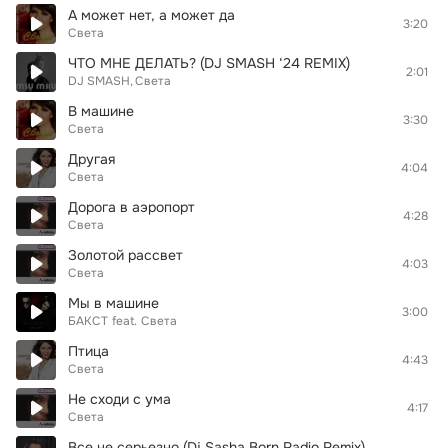
А может нет, а может да
3:20
Света
ЧТО МНЕ ДЕЛАТЬ? (DJ SMASH ‘24 REMIX)
2:01
DJ SMASH
Света
В машине
3:30
Света
Другая
4:04
Света
Дорога в аэропорт
4:28
Света
Золотой рассвет
4:03
Света
Мы в машине
3:00
БАКСТ
feat.
Света
Птица
4:43
Света
Не сходи с ума
4:17
Света
Все не серьезно (Dj Sasha Born Radio Remix)