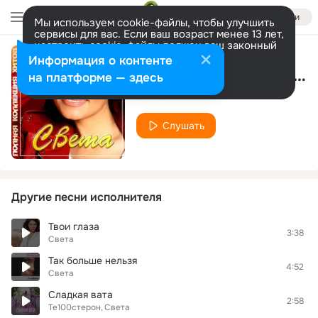
Войти
Мы используем cookie-файлы, чтобы улучшить
сервисы для вас. Если ваш возраст менее 13 лет,
настроить cookie-файлы должен ваш законный
представитель.
Больше информации
Информация о контенте
Что мне делать? - DJ Vini DFM mix
Разрешить все
Настроить
на платформе — здесь
Света
Слушать
Другие песни исполнителя
Твои глаза
3:38
Света
Так больше нельзя
4:52
Света
Сладкая вата
2:58
Те100стерон
Света