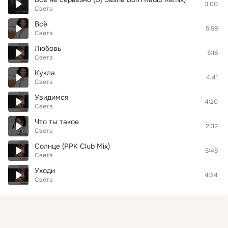
3:00
Света
Всё
5:59
Света
Любовь
5:16
Света
Кукла
4:41
Света
Увидимся
4:20
Света
Что ты такое
2:32
Света
Солнце (PPK Club Mix)
5:45
Света
Уходи
4:24
Света