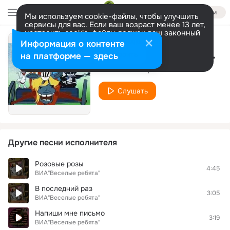
Войти
Мы используем cookie-файлы, чтобы улучшить
сервисы для вас. Если ваш возраст менее 13 лет,
настроить cookie-файлы должен ваш законный
представитель.
Больше информации
Информация о контенте
На чём стоит любовь (Remastered 2024)
Разрешить все
Настроить
на платформе — здесь
ВИА"Веселые ребята"
Слушать
Другие песни исполнителя
Розовые розы
4:45
ВИА"Веселые ребята"
В последний раз
3:05
ВИА"Веселые ребята"
Напиши мне письмо
3:19
ВИА"Веселые ребята"