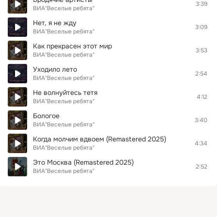
3:39
ВИА"Веселые ребята"
Нет, я не жду
3:09
ВИА"Веселые ребята"
Как прекрасен этот мир
3:53
ВИА"Веселые ребята"
Уходило лето
2:54
ВИА"Веселые ребята"
Не волнуйтесь тетя
4:12
ВИА"Веселые ребята"
Бологое
3:40
ВИА"Веселые ребята"
Когда молчим вдвоем (Remastered 2025)
4:34
ВИА"Веселые ребята"
Это Москва (Remastered 2025)
2:52
ВИА"Веселые ребята"