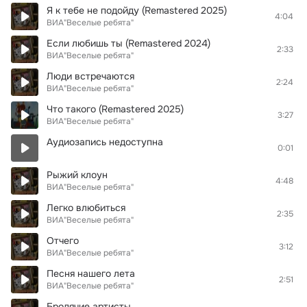
Я к тебе не подойду (Remastered 2025)
4:04
ВИА"Веселые ребята"
Если любишь ты (Remastered 2024)
2:33
ВИА"Веселые ребята"
Люди встречаются
2:24
ВИА"Веселые ребята"
Что такого (Remastered 2025)
3:27
ВИА"Веселые ребята"
Аудиозапись недоступна
0:01
Рыжий клоун
4:48
ВИА"Веселые ребята"
Легко влюбиться
2:35
ВИА"Веселые ребята"
Отчего
3:12
ВИА"Веселые ребята"
Песня нашего лета
2:51
ВИА"Веселые ребята"
Бродячие артисты