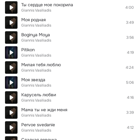
Ты сердце мое покорила
4:00
Giannis Vasiliadis
Моя родная
3:49
Giannis Vasiliadis
Boginya Moya
3:56
Giannis Vasiliadis
Pitikon
4:19
Giannis Vasiliadis
Милая тебя люблю
4:24
Giannis Vasiliadis
Моя звезда
5:06
Giannis Vasiliadis
Карусель любви
4:16
Giannis Vasiliadis
Мама ты не жди меня
3:39
Giannis Vasiliadis
Pervoe svedanie
4:12
Giannis Vasiliadis
Сладкая девочка