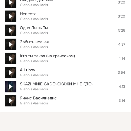
3:20
Giannis Vasiliadis
Невеста
3:20
Giannis Vasiliadis
Одна Лишь Ты
5:28
Giannis Vasiliadis
Забыть нельзя
4:37
Giannis Vasiliadis
Кто ты такая (на греческом)
4:14
Giannis Vasiliadis
A Lubov
3:54
Giannis Vasiliadis
SKAZI MNIE GKDE~СКАЖИ МНЕ ГДЕ~
4:13
Giannis Vasiliadis
Яннис Василиадис
3:14
Giannis Vasiliadis