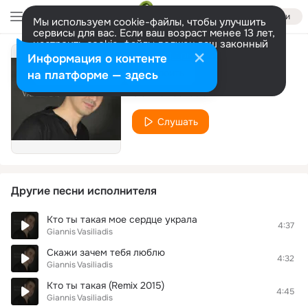
Войти
Мы используем cookie-файлы, чтобы улучшить
сервисы для вас. Если ваш возраст менее 13 лет,
настроить cookie-файлы должен ваш законный
представитель.
Больше информации
Информация о контенте
Кто ты такая (DJ Юрий remix)
Разрешить все
Настроить
на платформе — здесь
Giannis Vasiliadis
Слушать
Другие песни исполнителя
Кто ты такая мое сердце украла
4:37
Giannis Vasiliadis
Скажи зачем тебя люблю
4:32
Giannis Vasiliadis
Кто ты такая (Remix 2015)
4:45
Giannis Vasiliadis