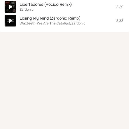
Libertadores (Hocico Remix)
3:39
Zardonic
Losing My Mind (Zardonic Remix)
3:33
Waxteeth
We Are The Catalyst
Zardonic