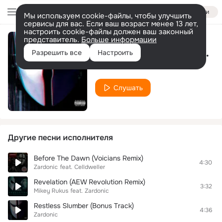
Войти
Мы используем cookie-файлы, чтобы улучшить
сервисы для вас. Если ваш возраст менее 13 лет,
настроить cookie-файлы должен ваш законный
представитель.
Больше информации
Straighthate (Zardonic Remix) [2012 REVAMP]
Разрешить все
Настроить
Zardonic
Слушать
Другие песни исполнителя
Before The Dawn (Voicians Remix)
4:30
Zardonic
feat.
Celldweller
Revelation (AEW Revolution Remix)
3:32
Mikey Rukus
feat.
Zardonic
Restless Slumber (Bonus Track)
4:36
Zardonic